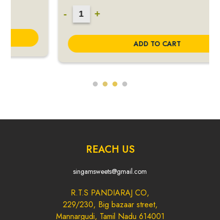
Milagu
-
+
Peanut
Candy
ADD TO CART
quantity
REACH US
singamsweets@gmail.com
R.T.S PANDIARAJ CO,
229/230, Big bazaar street,
Mannargudi, Tamil Nadu 614001