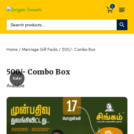
0
Search Button
Search
For:
Home
/
Maririage Gift Packs
/ 500/- Combo Box
500/- Combo Box
Sale!
Available