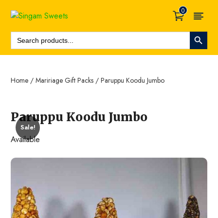
0
Search Button
Search
For:
Home
/
Maririage Gift Packs
/ Paruppu Koodu Jumbo
Paruppu Koodu Jumbo
Sale!
Available