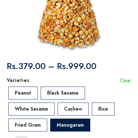
Price
Rs.
379.00
–
Rs.
999.00
range:
Rs.379.00
Varieties
Clear
through
Rs.999.00
Peanut
Black Sesame
White Sesame
Cashew
Rice
Fried Gram
Manogaram