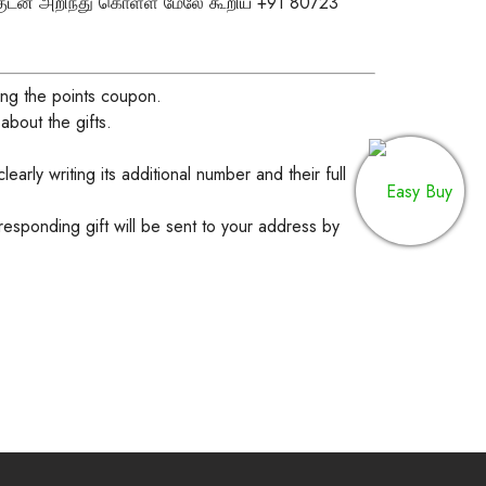
்குடன் அறிந்து கொள்ள மேலே கூறிய
+91 80723
ing the points coupon.
bout the gifts.
learly writing its additional number and their full
esponding gift will be sent to your address by