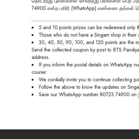
தொடர்ந்து புள்ளிகளை சேகரித்து பரிசுகளை பெற அ
74900
என்ற பகிரி (WhatsApp) எண்ணை தங்கள் தொ
5 and 10 points prizes can be redeemed only thr
Those who do not have a Singam shop in their 
30, 40, 50, 90, 100, and 120 points
are the m
Send the collected coupon by post to
RTS Pandiya
address.
If you inform the postal details on WhatsApp n
courier.
We cordially invite you to continue collecting po
Follow the above to know the updates on Singa
Save our WhatsApp number 80723 74900 on y